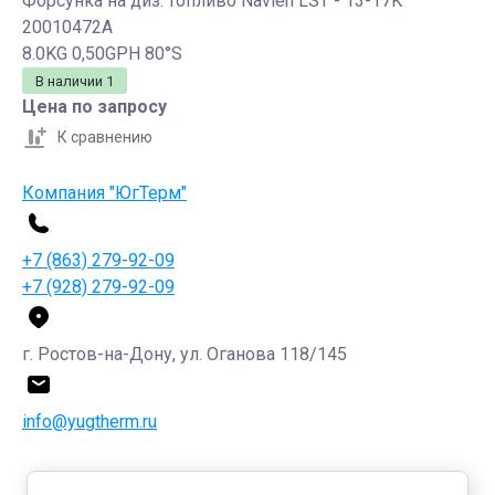
Форсунка на диз. топливо Navien LST - 13-17K
20010472A
8.0KG 0,50GPH 80°S
В наличии
1
Цена по запросу
К сравнению
Компания "ЮгТерм"
+7 (863) 279-92-09
+7 (928) 279-92-09
г. Ростов-на-Дону, ул. Оганова 118/145
info@yugtherm.ru